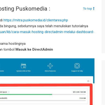
sting Puskomedia :
To top
 di
https://mitra.puskomedia.id/clientarea.php
da bingung, sebelumnya saya telah menuliskan tutorialnya
tuan/kb/cara-masuk-hosting-directadmin-melalui-dashboard-
 nama hostingnya
an tombol
Masuk ke DirectAdmin